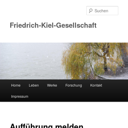
Zum
Inhalt
Such
wechseln
Friedrich-Kiel-Gesellschaft
Hauptmenü
Home
Leben
Werke
Forschung
Kontakt
Impressum
Aufführung melden