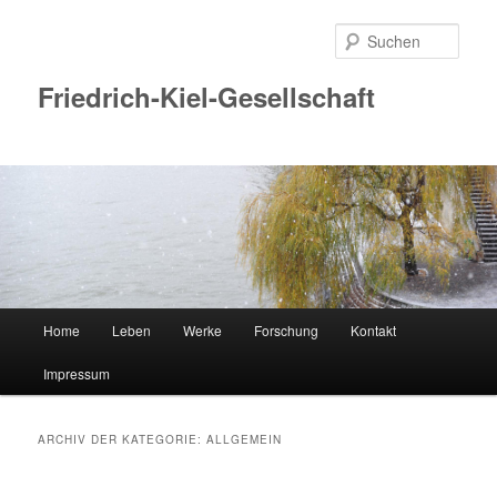
Zum
Zum
Inhalt
sekundären
Such
wechseln
Inhalt
wechseln
Friedrich-Kiel-Gesellschaft
Hauptmenü
Home
Leben
Werke
Forschung
Kontakt
Impressum
ARCHIV DER KATEGORIE:
ALLGEMEIN